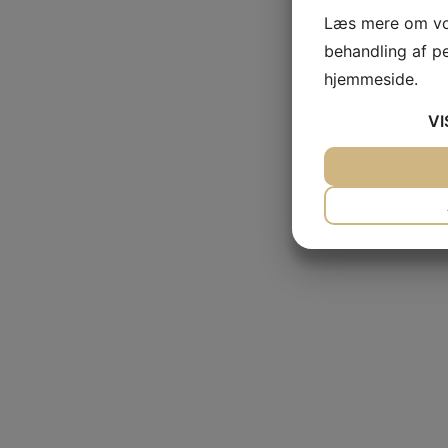
Læs mere om vo
behandling af p
hjemmeside.
VI
JA
NEJ
NØDVENDIG
JA
NEJ
MARKETING